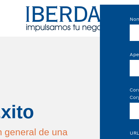
No
Ape
Cor
Cor
xito
n general de una
URL