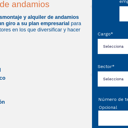
emp
 de andamios
smontaje y alquiler de andamios
 un giro a su plan empresarial
para
ores en los que diversificar y hacer
Cargo
*
Sector
*
d
ico
Número de t
ón
Opcional