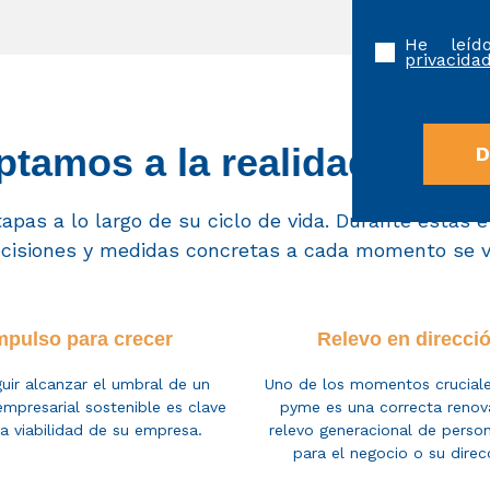
He leí
privacidad
tamos a la realidad de t
apas a lo largo de su ciclo de vida. Durante estas 
ecisiones y medidas concretas
a cada momento
se 
mpulso para crecer
Relevo en direcci
uir alcanzar el umbral de un
Uno de los momentos c
rucial
mpresarial sostenible es clave
pyme es
una correcta renov
la viabilidad de su empresa.
relevo
generacional
de person
para el negocio
o su direc