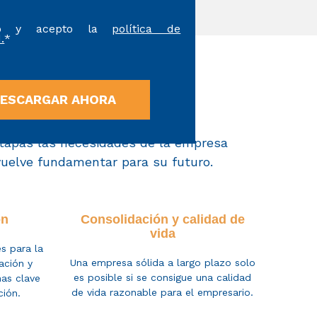
do y acepto la
política de
.
*
u empresa
etapas
las necesidades de la empresa
vuelve
fundamentar para su futuro.
ón
Consolidación y calidad de
vida
es para
la
Una empresa sólida a largo plazo solo
ación y
es posible si se consigue una calidad
as clave
de vida razonable para el empresario.
ción.