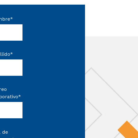
mbre
*
llido
*
reo
porativo
*
 de