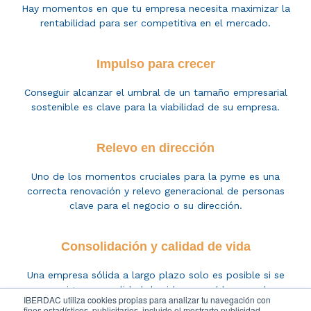
Hay momentos en que tu empresa necesita maximizar la
rentabilidad para ser competitiva en el mercado.
Impulso para crecer
Conseguir alcanzar el umbral de un tamaño empresarial
sostenible es clave para la viabilidad de su empresa.
Relevo en dirección
Uno de los momentos c
ruciales para
la pyme es
una
correcta renovación y relevo
generacional
de personas
clave para el negocio
o su dirección.
Consolidación y calidad de vida
Una empresa sólida a largo plazo solo es posible si se
consigue una calidad de vida razonable para el
IBERDAC utiliza cookies propias para analizar tu navegación con
empresario.
fines estadísticos, publicitarios, incluido el mostrarte publicidad