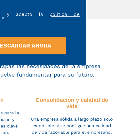
do y acepto la
política de
.
*
u empresa
etapas
las necesidades de la empresa
vuelve
fundamentar para su futuro.
ón
Consolidación y calidad de
vida
es para
la
Una empresa sólida a largo plazo solo
ación y
es posible si se consigue una calidad
as clave
de vida razonable para el empresario.
ción.