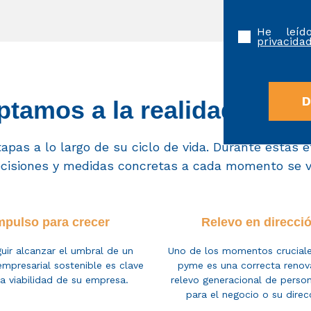
He leí
privacidad
tamos a la realidad de t
apas a lo largo de su ciclo de vida. Durante estas 
ecisiones y medidas concretas
a cada momento
se 
mpulso para crecer
Relevo en direcci
uir alcanzar el umbral de un
Uno de los momentos c
rucial
mpresarial sostenible es clave
pyme es
una correcta renov
la viabilidad de su empresa.
relevo
generacional
de person
para el negocio
o su direc