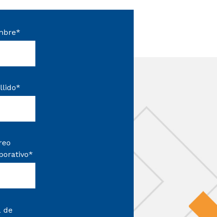
mbre
*
llido
*
reo
porativo
*
 de