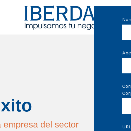
No
Ape
Cor
Cor
xito
 empresa del sector
URL